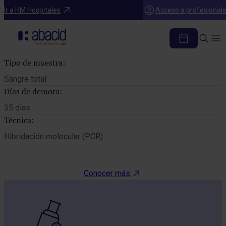
Catálogo de pruebas
Ir a HM Hospitales
Acceso a profesional
GEN BRCA-I
Tipo de muestra:
Sangre total
Días de demora:
35 días
Técnica:
Hibridación molecular (PCR)
Conocer más