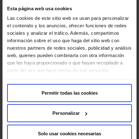
Sobre nosotros
Esta página web usa cookies
Quiénes somos​
Las cookies de este sitio web se usan para personalizar
Excelencia y calidad​
el contenido y los anuncios, ofrecer funciones de redes
Trabaja con nosotros​
sociales y analizar el tráfico. Además, compartimos
Rincón del accionista​
información sobre el uso que haga del sitio web con
nuestros partners de redes sociales, publicidad y análisis
web, quienes pueden combinarla con otra información
Más HM Hospitales
que les haya proporcionado o que hayan recopilado a
Fundación HM​
partir del uso que haya hecho de sus servicios.
Centro Universitario CUHMED​
Instituto HM Hospitales​
Intranet HM Hospitales​
Permitir todas las cookies
HM CIOCC​
HM CIEC​
Personalizar
HM CINAC​
Solo usar cookies necesarias
Enlaces de interés