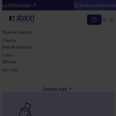
Catálogo de pruebas
Ir a HM Hospitales
Acceso a profesional
FIBRINOGENO
Tipo de muestra:
Plasma
Días de demora:
3 días
Técnica:
Derivado
Conocer más