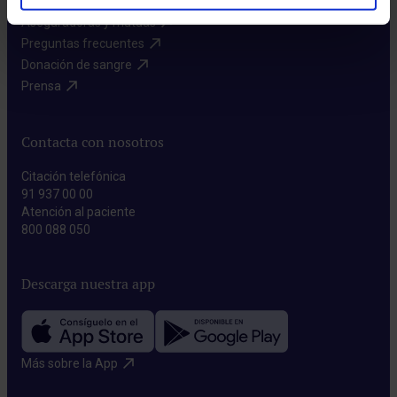
Aseguradoras y mutuas​
Preguntas frecuentes​
Donación de sangre​
Prensa​
Contacta con nosotros
Citación telefónica
91 937 00 00
Atención al paciente
800 088 050
Descarga nuestra app
Más sobre la App​