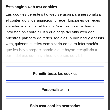
Sobre nosotros
Esta página web usa cookies
Quiénes somos​
Las cookies de este sitio web se usan para personalizar
Excelencia y calidad​
el contenido y los anuncios, ofrecer funciones de redes
Trabaja con nosotros​
sociales y analizar el tráfico. Además, compartimos
Rincón del accionista​
información sobre el uso que haga del sitio web con
nuestros partners de redes sociales, publicidad y análisis
web, quienes pueden combinarla con otra información
Más HM Hospitales
que les haya proporcionado o que hayan recopilado a
Fundación HM​
partir del uso que haya hecho de sus servicios.
Centro Universitario CUHMED​
Instituto HM Hospitales​
Intranet HM Hospitales​
Permitir todas las cookies
HM CIOCC​
HM CIEC​
Personalizar
HM CINAC​
Solo usar cookies necesarias
Enlaces de interés