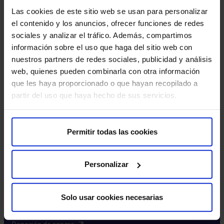
Excelencia y calidad​
Las cookies de este sitio web se usan para personalizar
Trabaja con nosotros​
el contenido y los anuncios, ofrecer funciones de redes
Rincón del accionista​
sociales y analizar el tráfico. Además, compartimos
información sobre el uso que haga del sitio web con
Más HM Hospitales
nuestros partners de redes sociales, publicidad y análisis
web, quienes pueden combinarla con otra información
Fundación HM​
que les haya proporcionado o que hayan recopilado a
Centro Universitario CUHMED​
partir del uso que haya hecho de sus servicios.
Instituto HM Hospitales​
Intranet HM Hospitales​
HM CIOCC​
Permitir todas las cookies
HM CIEC​
HM CINAC​
Personalizar
Enlaces de interés
Solo usar cookies necesarias
Aseguradoras y mutuas​
Preguntas frecuentes​