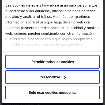
Excelencia y calidad​
Las cookies de este sitio web se usan para personalizar
Trabaja con nosotros​
el contenido y los anuncios, ofrecer funciones de redes
Rincón del accionista​
sociales y analizar el tráfico. Además, compartimos
información sobre el uso que haga del sitio web con
Más HM Hospitales
nuestros partners de redes sociales, publicidad y análisis
web, quienes pueden combinarla con otra información
Fundación HM​
que les haya proporcionado o que hayan recopilado a
Centro Universitario CUHMED​
partir del uso que haya hecho de sus servicios.
Instituto HM Hospitales​
Intranet HM Hospitales​
HM CIOCC​
Permitir todas las cookies
HM CIEC​
HM CINAC​
Personalizar
Enlaces de interés
Solo usar cookies necesarias
Aseguradoras y mutuas​
Preguntas frecuentes​