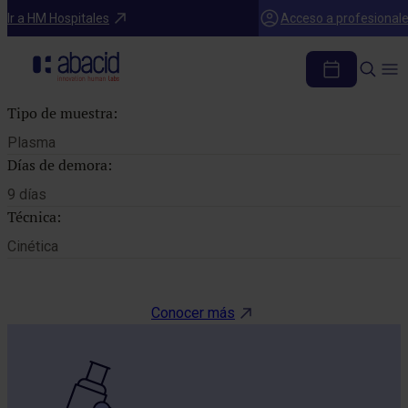
Catálogo de pruebas
Ir a HM Hospitales
Acceso a profesional
FACTOR XIII
Tipo de muestra:
Plasma
Días de demora:
9 días
Técnica:
Cinética
Conocer más