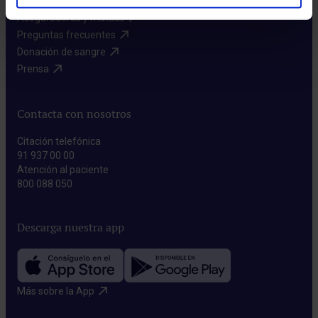
Aseguradoras y mutuas​
Preguntas frecuentes​
Donación de sangre​
Prensa​
Contacta con nosotros
Citación telefónica
91 937 00 00
Atención al paciente
800 088 050
Descarga nuestra app
Más sobre la App​