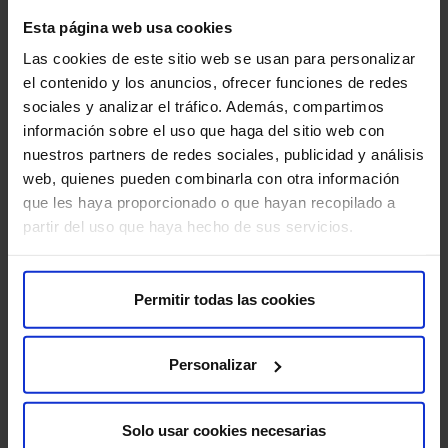
Sobre nosotros
Esta página web usa cookies
Quiénes somos​
Las cookies de este sitio web se usan para personalizar
Excelencia y calidad​
el contenido y los anuncios, ofrecer funciones de redes
Trabaja con nosotros​
sociales y analizar el tráfico. Además, compartimos
Rincón del accionista​
información sobre el uso que haga del sitio web con
nuestros partners de redes sociales, publicidad y análisis
web, quienes pueden combinarla con otra información
Más HM Hospitales
que les haya proporcionado o que hayan recopilado a
Fundación HM​
partir del uso que haya hecho de sus servicios.
Centro Universitario CUHMED​
Instituto HM Hospitales​
Intranet HM Hospitales​
Permitir todas las cookies
HM CIOCC​
HM CIEC​
Personalizar
HM CINAC​
Solo usar cookies necesarias
Enlaces de interés