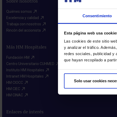
Sobre nosotros
Quiénes somos​
Consentimiento
Excelencia y calidad​
Trabaja con nosotros​
Rincón del accionista​
Esta página web usa cookie
Las cookies de este sitio we
Más HM Hospitales
y analizar el tráfico. Ademá
redes sociales, publicidad y
Fundación HM​
que hayan recopilado a parti
Centro Universitario CUHMED​
Instituto HM Hospitales​
Intranet HM Hospitales​
Solo usar cookies nece
HM CIOCC​
HM CIEC​
HM CINAC​
Enlaces de interés