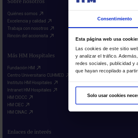
Sobre nosotros
Quiénes somos​
Consentimiento
Excelencia y calidad​
Trabaja con nosotros​
Rincón del accionista​
Esta página web usa cookie
Las cookies de este sitio we
Más HM Hospitales
y analizar el tráfico. Ademá
redes sociales, publicidad y
Fundación HM​
que hayan recopilado a parti
Centro Universitario CUHMED​
Instituto HM Hospitales​
Intranet HM Hospitales​
Solo usar cookies nece
HM CIOCC​
HM CIEC​
HM CINAC​
Enlaces de interés