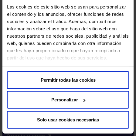
Excelencia y calidad​
Las cookies de este sitio web se usan para personalizar
Trabaja con nosotros​
el contenido y los anuncios, ofrecer funciones de redes
Rincón del accionista​
sociales y analizar el tráfico. Además, compartimos
información sobre el uso que haga del sitio web con
Más HM Hospitales
nuestros partners de redes sociales, publicidad y análisis
web, quienes pueden combinarla con otra información
Fundación HM​
que les haya proporcionado o que hayan recopilado a
Centro Universitario CUHMED​
partir del uso que haya hecho de sus servicios.
Instituto HM Hospitales​
Intranet HM Hospitales​
HM CIOCC​
Permitir todas las cookies
HM CIEC​
HM CINAC​
Personalizar
Enlaces de interés
Solo usar cookies necesarias
Aseguradoras y mutuas​
Preguntas frecuentes​