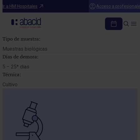
Catálogo de pruebas
Ir a HM Hospitales
Acceso a profesional
CULTIVO HONGOS
Tipo de muestra:
Muestras biológicas
Días de demora:
5 – 25* días
Técnica:
Cultivo