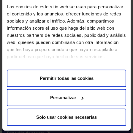
Excelencia y calidad​
Las cookies de este sitio web se usan para personalizar
Trabaja con nosotros​
el contenido y los anuncios, ofrecer funciones de redes
Rincón del accionista​
sociales y analizar el tráfico. Además, compartimos
información sobre el uso que haga del sitio web con
Más HM Hospitales
nuestros partners de redes sociales, publicidad y análisis
web, quienes pueden combinarla con otra información
Fundación HM​
que les haya proporcionado o que hayan recopilado a
Centro Universitario CUHMED​
partir del uso que haya hecho de sus servicios.
Instituto HM Hospitales​
Intranet HM Hospitales​
HM CIOCC​
Permitir todas las cookies
HM CIEC​
HM CINAC​
Personalizar
Enlaces de interés
Solo usar cookies necesarias
Aseguradoras y mutuas​
Preguntas frecuentes​