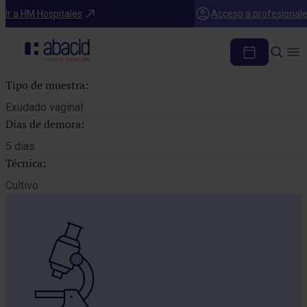
Catálogo de pruebas
Ir a HM Hospitales
Acceso a profesional
CULTIVO EXUDADO VAGINAL*
Tipo de muestra:
Exudado vaginal
Días de demora:
5 días
Técnica:
Cultivo