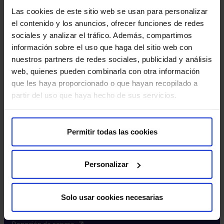
Excelencia y calidad​
Las cookies de este sitio web se usan para personalizar
Trabaja con nosotros​
el contenido y los anuncios, ofrecer funciones de redes
Rincón del accionista​
sociales y analizar el tráfico. Además, compartimos
información sobre el uso que haga del sitio web con
Más HM Hospitales
nuestros partners de redes sociales, publicidad y análisis
web, quienes pueden combinarla con otra información
Fundación HM​
que les haya proporcionado o que hayan recopilado a
Centro Universitario CUHMED​
partir del uso que haya hecho de sus servicios.
Instituto HM Hospitales​
Intranet HM Hospitales​
HM CIOCC​
Permitir todas las cookies
HM CIEC​
HM CINAC​
Personalizar
Enlaces de interés
Solo usar cookies necesarias
Aseguradoras y mutuas​
Preguntas frecuentes​