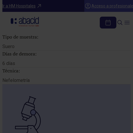
Catálogo de pruebas
Ir a HM Hospitales
Acceso a profesional
COMPLEMENTO C1Q
Tipo de muestra:
Suero
Días de demora:
6 días
Técnica:
Nefelometría