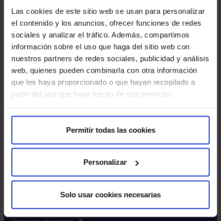
Excelencia y calidad​
Las cookies de este sitio web se usan para personalizar
Trabaja con nosotros​
el contenido y los anuncios, ofrecer funciones de redes
Rincón del accionista​
sociales y analizar el tráfico. Además, compartimos
información sobre el uso que haga del sitio web con
Más HM Hospitales
nuestros partners de redes sociales, publicidad y análisis
web, quienes pueden combinarla con otra información
Fundación HM​
que les haya proporcionado o que hayan recopilado a
Centro Universitario CUHMED​
partir del uso que haya hecho de sus servicios.
Instituto HM Hospitales​
Intranet HM Hospitales​
HM CIOCC​
Permitir todas las cookies
HM CIEC​
HM CINAC​
Personalizar
Enlaces de interés
Solo usar cookies necesarias
Aseguradoras y mutuas​
Preguntas frecuentes​