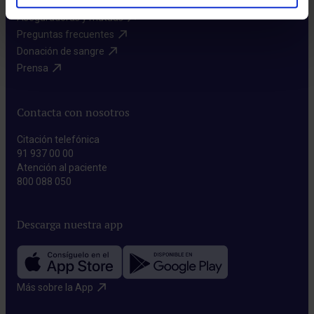
Aseguradoras y mutuas​
Preguntas frecuentes​
Donación de sangre​
Prensa​
Contacta con nosotros
Citación telefónica
91 937 00 00
Atención al paciente
800 088 050
Descarga nuestra app
Más sobre la App​