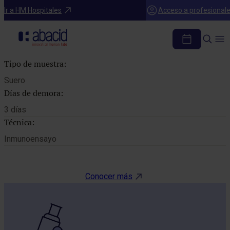
Catálogo de pruebas
Ir a HM Hospitales
Acceso a profesional
CK-MB
Tipo de muestra:
Suero
Días de demora:
3 días
Técnica:
Inmunoensayo
Conocer más