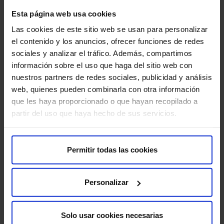
Sobre nosotros
Esta página web usa cookies
Quiénes somos​
Las cookies de este sitio web se usan para personalizar
Excelencia y calidad​
el contenido y los anuncios, ofrecer funciones de redes
Trabaja con nosotros​
sociales y analizar el tráfico. Además, compartimos
Rincón del accionista​
información sobre el uso que haga del sitio web con
nuestros partners de redes sociales, publicidad y análisis
web, quienes pueden combinarla con otra información
Más HM Hospitales
que les haya proporcionado o que hayan recopilado a
Fundación HM​
partir del uso que haya hecho de sus servicios.
Centro Universitario CUHMED​
Instituto HM Hospitales​
Intranet HM Hospitales​
Permitir todas las cookies
HM CIOCC​
HM CIEC​
Personalizar
HM CINAC​
Solo usar cookies necesarias
Enlaces de interés