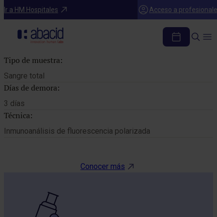
Catálogo de pruebas
Ir a HM Hospitales
Acceso a profesional
CICLOSPORINA
Tipo de muestra:
Sangre total
Días de demora:
3 días
Técnica:
Inmunoanálisis de fluorescencia polarizada
Conocer más