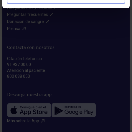
Aseguradoras y mutuas​
Preguntas frecuentes​
Donación de sangre​
Prensa​
Contacta con nosotros
Citación telefónica
91 937 00 00
Atención al paciente
800 088 050
Descarga nuestra app
Más sobre la App​