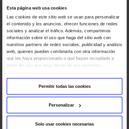
Sobre nosotros
Esta página web usa cookies
Quiénes somos​
Las cookies de este sitio web se usan para personalizar
Excelencia y calidad​
el contenido y los anuncios, ofrecer funciones de redes
Trabaja con nosotros​
sociales y analizar el tráfico. Además, compartimos
Rincón del accionista​
información sobre el uso que haga del sitio web con
nuestros partners de redes sociales, publicidad y análisis
web, quienes pueden combinarla con otra información
Más HM Hospitales
que les haya proporcionado o que hayan recopilado a
Fundación HM​
partir del uso que haya hecho de sus servicios.
Centro Universitario CUHMED​
Instituto HM Hospitales​
Intranet HM Hospitales​
Permitir todas las cookies
HM CIOCC​
HM CIEC​
Personalizar
HM CINAC​
Solo usar cookies necesarias
Enlaces de interés