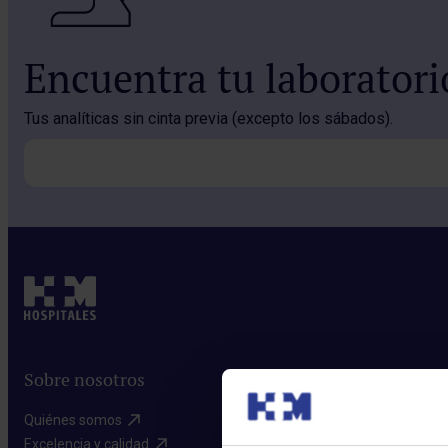
Encuentra tu laborator
Tus analíticas sin cinta previa (excepto los sábados).
Sobre nosotros
Quiénes somos​
Excelencia y calidad​