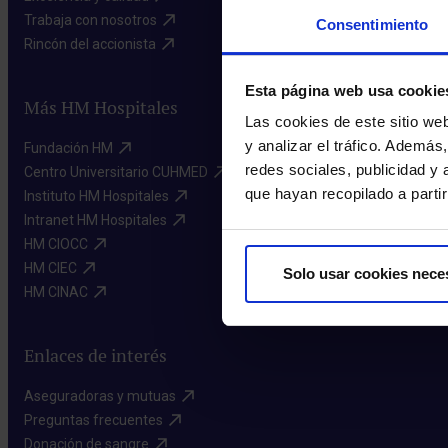
Trabaja con nosotros​
Consentimiento
Rincón del accionista​
Esta página web usa cookie
Más HM Hospitales
Las cookies de este sitio we
y analizar el tráfico. Ademá
Fundación HM​
redes sociales, publicidad y
Centro Universitario CUHMED​
que hayan recopilado a parti
Instituto HM Hospitales​
Intranet HM Hospitales​
HM CIOCC​
HM CIEC​
Solo usar cookies nece
HM CINAC​
Enlaces de interés
Aseguradoras y mutuas​
Preguntas frecuentes​
Donación de sangre​