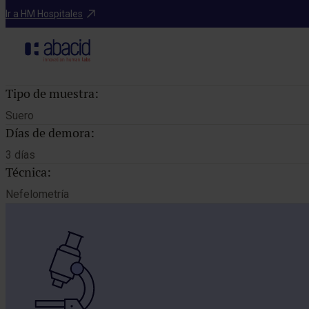
Catálogo de pruebas
Ir a HM Hospitales
C
Tipo de muestra:
Suero
Días de demora:
3 días
Técnica:
Nefelometría