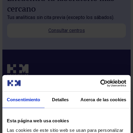
cercano
Tus analíticas sin cita previa (excepto los sábados).
Consultar centros
Sobre nosotros
Consentimiento
Detalles
Acerca de las cookies
Quiénes somos​
Excelencia y calidad​
Esta página web usa cookies
Trabaja con nosotros​
Rincón del accionista​
Las cookies de este sitio web se usan para personalizar