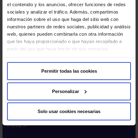
el contenido y los anuncios, ofrecer funciones de redes
sociales y analizar el tráfico. Además, compartimos
Más HM Hospitales
información sobre el uso que haga del sitio web con
nuestros partners de redes sociales, publicidad y análisis
Fundación HM​
web, quienes pueden combinarla con otra información
Centro Universitario CUHMED​
que les haya proporcionado o que hayan recopilado a
Instituto HM Hospitales​
partir del uso que haya hecho de sus servicios.
Intranet HM Hospitales​
HM CIOCC​
HM CIEC​
Permitir todas las cookies
HM CINAC​
Enlaces de interés
Personalizar
Aseguradoras y mutuas​
Preguntas frecuentes​
Solo usar cookies necesarias
Donación de sangre​
Prensa​