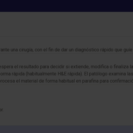
Biopsia intraoperatoria
rante una cirugía, con el fin de dar un diagnóstico rápido que guí
espera el resultado para decidir si extiende, modifica o finaliza 
e forma rápida (habitualmente H&E rápida). El patólogo examina 
procesa el material de forma habitual en parafina para confirmac
r.