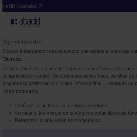
Catálogo de pruebas
Ir a HM Hospitales
Tipo de muestra:
Biopsia intraoperatoria es el estudio que realiza el patólogo du
Técnica:
Se hace mientras el paciente está en el quirófano y el cirujano 
congelación (criostato). Se cortan secciones finas, se tiñen d
diagnóstico preliminar al cirujano. Informe final → después se 
Usos comunes:
Confirmar si un tumor es benigno o maligno.
Verificar si los márgenes quirúrgicos están libres de tumo
Determinar si una lesión es metastásica.