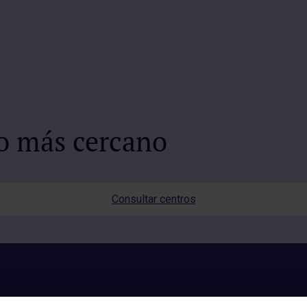
io más cercano
Consultar centros