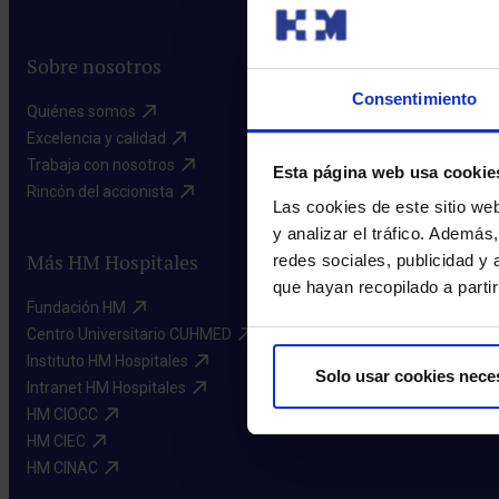
Sobre nosotros
Consentimiento
Quiénes somos​
Excelencia y calidad​
Trabaja con nosotros​
Esta página web usa cookie
Rincón del accionista​
Las cookies de este sitio we
y analizar el tráfico. Ademá
Más HM Hospitales
redes sociales, publicidad y
que hayan recopilado a parti
Fundación HM​
Centro Universitario CUHMED​
Instituto HM Hospitales​
Solo usar cookies nece
Intranet HM Hospitales​
HM CIOCC​
HM CIEC​
HM CINAC​