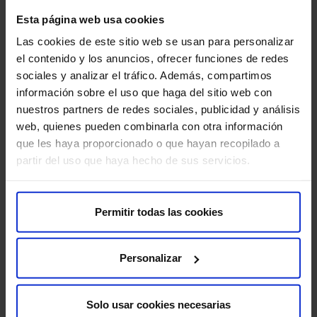
Sobre nosotros
Esta página web usa cookies
Quiénes somos​
Las cookies de este sitio web se usan para personalizar
Excelencia y calidad​
el contenido y los anuncios, ofrecer funciones de redes
Trabaja con nosotros​
sociales y analizar el tráfico. Además, compartimos
Rincón del accionista​
información sobre el uso que haga del sitio web con
nuestros partners de redes sociales, publicidad y análisis
web, quienes pueden combinarla con otra información
Más HM Hospitales
que les haya proporcionado o que hayan recopilado a
Fundación HM​
partir del uso que haya hecho de sus servicios.
Centro Universitario CUHMED​
Instituto HM Hospitales​
Intranet HM Hospitales​
Permitir todas las cookies
HM CIOCC​
HM CIEC​
Personalizar
HM CINAC​
Solo usar cookies necesarias
Enlaces de interés