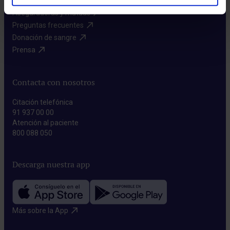
Aseguradoras y mutuas​
Preguntas frecuentes​
Donación de sangre​
Prensa​
Contacta con nosotros
Citación telefónica
91 937 00 00
Atención al paciente
800 088 050
Descarga nuestra app
Más sobre la App​