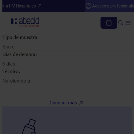
Catálogo de pruebas
Ir a HM Hospitales
Acceso a profesional
ASLO
Tipo de muestra:
Suero
Días de demora:
3 días
Técnica:
Nefelometría
Conocer más