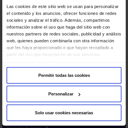
Excelencia y calidad​
Las cookies de este sitio web se usan para personalizar
Trabaja con nosotros​
el contenido y los anuncios, ofrecer funciones de redes
Rincón del accionista​
sociales y analizar el tráfico. Además, compartimos
información sobre el uso que haga del sitio web con
Más HM Hospitales
nuestros partners de redes sociales, publicidad y análisis
web, quienes pueden combinarla con otra información
Fundación HM​
que les haya proporcionado o que hayan recopilado a
Centro Universitario CUHMED​
partir del uso que haya hecho de sus servicios.
Instituto HM Hospitales​
Intranet HM Hospitales​
HM CIOCC​
Permitir todas las cookies
HM CIEC​
HM CINAC​
Personalizar
Enlaces de interés
Solo usar cookies necesarias
Aseguradoras y mutuas​
Preguntas frecuentes​