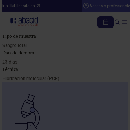
Catálogo de pruebas
Ir a HM Hospitales
Acceso a profesional
ANTIGENO HLA DQ2
Tipo de muestra:
Sangre total
Días de demora:
23 días
Técnica:
Hibridación molecular (PCR)