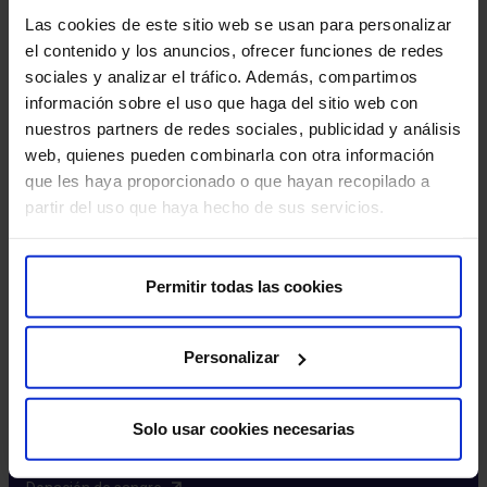
Excelencia y calidad​
Las cookies de este sitio web se usan para personalizar
Trabaja con nosotros​
el contenido y los anuncios, ofrecer funciones de redes
Rincón del accionista​
sociales y analizar el tráfico. Además, compartimos
información sobre el uso que haga del sitio web con
Más HM Hospitales
nuestros partners de redes sociales, publicidad y análisis
web, quienes pueden combinarla con otra información
Fundación HM​
que les haya proporcionado o que hayan recopilado a
Centro Universitario CUHMED​
partir del uso que haya hecho de sus servicios.
Instituto HM Hospitales​
Intranet HM Hospitales​
HM CIOCC​
Permitir todas las cookies
HM CIEC​
HM CINAC​
Personalizar
Enlaces de interés
Solo usar cookies necesarias
Aseguradoras y mutuas​
Preguntas frecuentes​