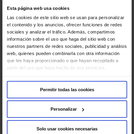
Sobre nosotros
Esta página web usa cookies
Quiénes somos​
Las cookies de este sitio web se usan para personalizar
Excelencia y calidad​
el contenido y los anuncios, ofrecer funciones de redes
Trabaja con nosotros​
sociales y analizar el tráfico. Además, compartimos
Rincón del accionista​
información sobre el uso que haga del sitio web con
nuestros partners de redes sociales, publicidad y análisis
web, quienes pueden combinarla con otra información
Más HM Hospitales
que les haya proporcionado o que hayan recopilado a
Fundación HM​
partir del uso que haya hecho de sus servicios.
Centro Universitario CUHMED​
Instituto HM Hospitales​
Intranet HM Hospitales​
Permitir todas las cookies
HM CIOCC​
HM CIEC​
Personalizar
HM CINAC​
Solo usar cookies necesarias
Enlaces de interés