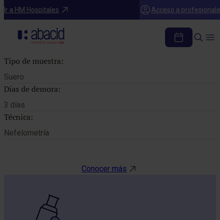
Catálogo de pruebas
Ir a HM Hospitales
Acceso a profesional
ALFA 1 ANTITRIPSINA
Tipo de muestra:
Suero
Días de demora:
3 días
Técnica:
Nefelometría
Conocer más