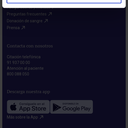
Aseguradoras y mutuas​
Preguntas frecuentes​
Donación de sangre​
Prensa​
Contacta con nosotros
Citación telefónica
91 937 00 00
Atención al paciente
800 088 050
Descarga nuestra app
Más sobre la App​