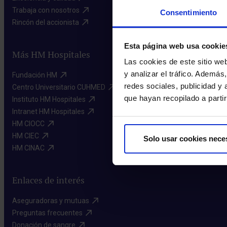
Trabaja con nosotros​
Consentimiento
Rincón del accionista​
Esta página web usa cookie
Más HM Hospitales
Las cookies de este sitio we
y analizar el tráfico. Ademá
Fundación HM​
redes sociales, publicidad y
Centro Universitario CUHMED​
que hayan recopilado a parti
Instituto HM Hospitales​
Intranet HM Hospitales​
HM CIOCC​
HM CIEC​
Solo usar cookies nece
HM CINAC​
Enlaces de interés
Aseguradoras y mutuas​
Preguntas frecuentes​
Donación de sangre​