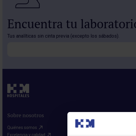
Encuentra tu laborator
Tus analíticas sin cinta previa (excepto los sábados).
Sobre nosotros
Quiénes somos​
Excelencia y calidad​