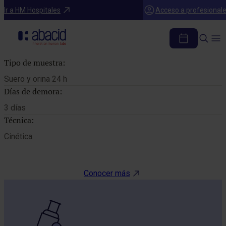
Catálogo de pruebas
Ir a HM Hospitales
Acceso a profesional
ACLARAMIENTO CREATININA
Tipo de muestra:
Suero y orina 24 h
Días de demora:
3 días
Técnica:
Cinética
Conocer más