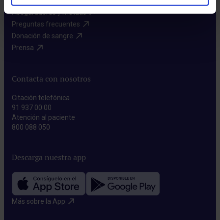
Aseguradoras y mutuas​
Preguntas frecuentes​
Donación de sangre​
Prensa​
Contacta con nosotros
Citación telefónica
91 937 00 00
Atención al paciente
800 088 050
Descarga nuestra app
Más sobre la App​