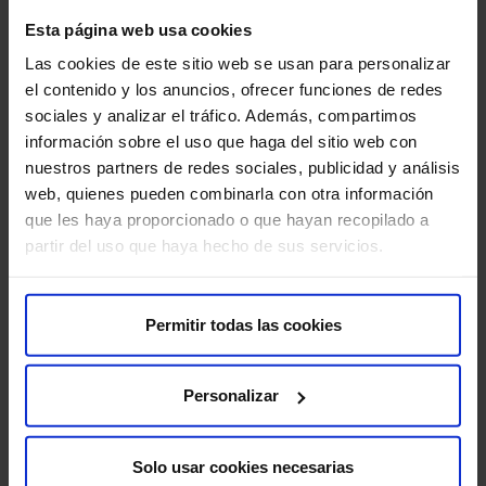
Sobre nosotros
Esta página web usa cookies
Quiénes somos​
Las cookies de este sitio web se usan para personalizar
Excelencia y calidad​
el contenido y los anuncios, ofrecer funciones de redes
Trabaja con nosotros​
sociales y analizar el tráfico. Además, compartimos
Rincón del accionista​
información sobre el uso que haga del sitio web con
nuestros partners de redes sociales, publicidad y análisis
web, quienes pueden combinarla con otra información
Más HM Hospitales
que les haya proporcionado o que hayan recopilado a
Fundación HM​
partir del uso que haya hecho de sus servicios.
Centro Universitario CUHMED​
Instituto HM Hospitales​
Intranet HM Hospitales​
Permitir todas las cookies
HM CIOCC​
HM CIEC​
Personalizar
HM CINAC​
Solo usar cookies necesarias
Enlaces de interés