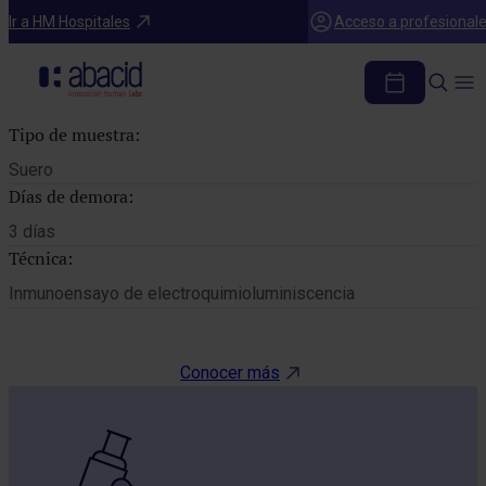
Catálogo de pruebas
Ir a HM Hospitales
Acceso a profesional
ACIDO FOLICO
Tipo de muestra:
Suero
Días de demora:
3 días
Técnica:
Inmunoensayo de electroquimioluminiscencia
Conocer más