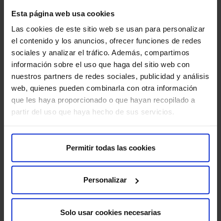
Sobre nosotros
Esta página web usa cookies
Quiénes somos​
Las cookies de este sitio web se usan para personalizar
Excelencia y calidad​
el contenido y los anuncios, ofrecer funciones de redes
Trabaja con nosotros​
sociales y analizar el tráfico. Además, compartimos
Rincón del accionista​
información sobre el uso que haga del sitio web con
nuestros partners de redes sociales, publicidad y análisis
web, quienes pueden combinarla con otra información
Más HM Hospitales
que les haya proporcionado o que hayan recopilado a
Fundación HM​
partir del uso que haya hecho de sus servicios.
Centro Universitario CUHMED​
Instituto HM Hospitales​
Intranet HM Hospitales​
Permitir todas las cookies
HM CIOCC​
HM CIEC​
Personalizar
HM CINAC​
Solo usar cookies necesarias
Enlaces de interés