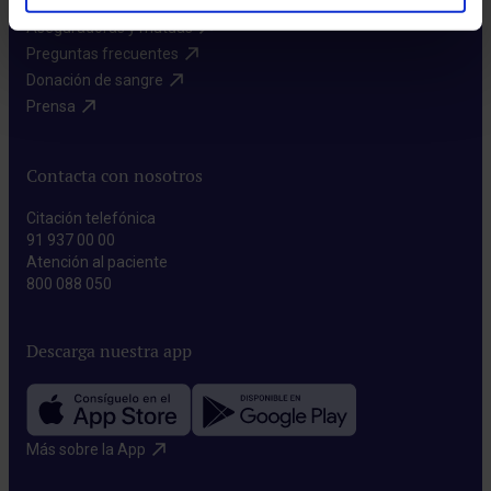
Aseguradoras y mutuas​
Preguntas frecuentes​
Donación de sangre​
Prensa​
Contacta con nosotros
Citación telefónica
91 937 00 00
Atención al paciente
800 088 050
Descarga nuestra app
Más sobre la App​