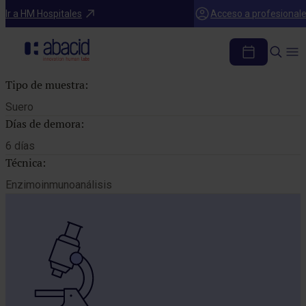
Catálogo de pruebas
Ir a HM Hospitales
Acceso a profesional
AC. IGM ANTI VARICELA
Tipo de muestra:
Suero
Días de demora:
6 días
Técnica:
Enzimoinmunoanálisis