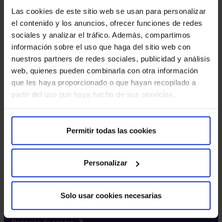
Excelencia y calidad​
Las cookies de este sitio web se usan para personalizar
Trabaja con nosotros​
el contenido y los anuncios, ofrecer funciones de redes
Rincón del accionista​
sociales y analizar el tráfico. Además, compartimos
información sobre el uso que haga del sitio web con
Más HM Hospitales
nuestros partners de redes sociales, publicidad y análisis
web, quienes pueden combinarla con otra información
Fundación HM​
que les haya proporcionado o que hayan recopilado a
Centro Universitario CUHMED​
partir del uso que haya hecho de sus servicios.
Instituto HM Hospitales​
Intranet HM Hospitales​
HM CIOCC​
Permitir todas las cookies
HM CIEC​
HM CINAC​
Personalizar
Enlaces de interés
Solo usar cookies necesarias
Aseguradoras y mutuas​
Preguntas frecuentes​