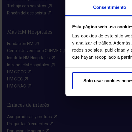
Trabaja con nosotros​
Consentimiento
Rincón del accionista​
Esta página web usa cookie
Más HM Hospitales
Las cookies de este sitio we
y analizar el tráfico. Ademá
Fundación HM​
redes sociales, publicidad y
Centro Universitario CUHMED​
que hayan recopilado a parti
Instituto HM Hospitales​
Intranet HM Hospitales​
HM CIOCC​
HM CIEC​
Solo usar cookies nece
HM CINAC​
Enlaces de interés
Aseguradoras y mutuas​
Preguntas frecuentes​
Donación de sangre​