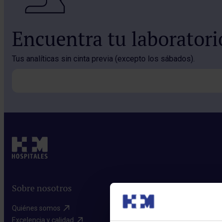
Encuentra tu laborator
Tus analíticas sin cinta previa (excepto los sábados).
Sobre nosotros
Quiénes somos​
Excelencia y calidad​