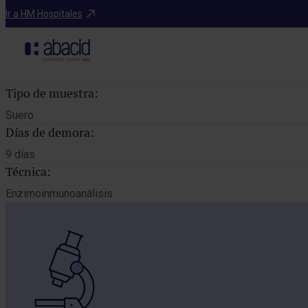
Catálogo de pruebas
Ir a HM Hospitales
Tipo de muestra:
Suero
Días de demora:
9 días
Técnica:
Enzimoinmunoanálisis