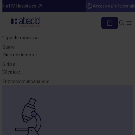
Catálogo de pruebas
Ir a HM Hospitales
Acceso a profesional
AC. IGM ANTI COXIELLA
Tipo de muestra:
Suero
Días de demora:
6 días
Técnica:
Enzimoinmunoanálisis