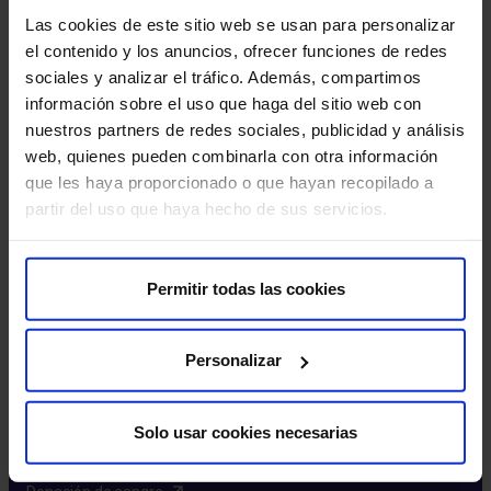
Excelencia y calidad​
Las cookies de este sitio web se usan para personalizar
Trabaja con nosotros​
el contenido y los anuncios, ofrecer funciones de redes
Rincón del accionista​
sociales y analizar el tráfico. Además, compartimos
información sobre el uso que haga del sitio web con
Más HM Hospitales
nuestros partners de redes sociales, publicidad y análisis
web, quienes pueden combinarla con otra información
Fundación HM​
que les haya proporcionado o que hayan recopilado a
Centro Universitario CUHMED​
partir del uso que haya hecho de sus servicios.
Instituto HM Hospitales​
Intranet HM Hospitales​
HM CIOCC​
Permitir todas las cookies
HM CIEC​
HM CINAC​
Personalizar
Enlaces de interés
Solo usar cookies necesarias
Aseguradoras y mutuas​
Preguntas frecuentes​