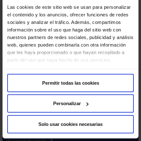
Excelencia y calidad​
Las cookies de este sitio web se usan para personalizar
Trabaja con nosotros​
el contenido y los anuncios, ofrecer funciones de redes
Rincón del accionista​
sociales y analizar el tráfico. Además, compartimos
información sobre el uso que haga del sitio web con
Más HM Hospitales
nuestros partners de redes sociales, publicidad y análisis
web, quienes pueden combinarla con otra información
Fundación HM​
que les haya proporcionado o que hayan recopilado a
Centro Universitario CUHMED​
partir del uso que haya hecho de sus servicios.
Instituto HM Hospitales​
Intranet HM Hospitales​
HM CIOCC​
Permitir todas las cookies
HM CIEC​
HM CINAC​
Personalizar
Enlaces de interés
Solo usar cookies necesarias
Aseguradoras y mutuas​
Preguntas frecuentes​