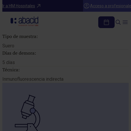
Catálogo de pruebas
Ir a HM Hospitales
Acceso a profesional
AC. IGM ANTI CHLAMYDIA PSITTACI
Tipo de muestra:
Suero
Días de demora:
5 días
Técnica:
Inmunofluorescencia indirecta