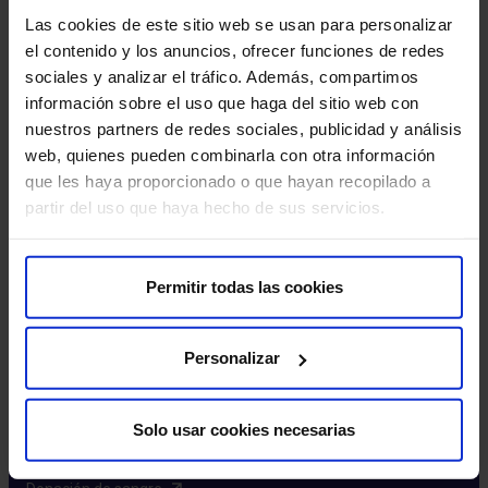
Excelencia y calidad​
Las cookies de este sitio web se usan para personalizar
Trabaja con nosotros​
el contenido y los anuncios, ofrecer funciones de redes
Rincón del accionista​
sociales y analizar el tráfico. Además, compartimos
información sobre el uso que haga del sitio web con
Más HM Hospitales
nuestros partners de redes sociales, publicidad y análisis
web, quienes pueden combinarla con otra información
Fundación HM​
que les haya proporcionado o que hayan recopilado a
Centro Universitario CUHMED​
partir del uso que haya hecho de sus servicios.
Instituto HM Hospitales​
Intranet HM Hospitales​
HM CIOCC​
Permitir todas las cookies
HM CIEC​
HM CINAC​
Personalizar
Enlaces de interés
Solo usar cookies necesarias
Aseguradoras y mutuas​
Preguntas frecuentes​