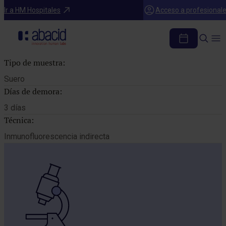
Catálogo de pruebas
Ir a HM Hospitales
Acceso a profesional
AC. IGG ANTI RETICULINA
Tipo de muestra:
Suero
Días de demora:
3 días
Técnica:
Inmunofluorescencia indirecta