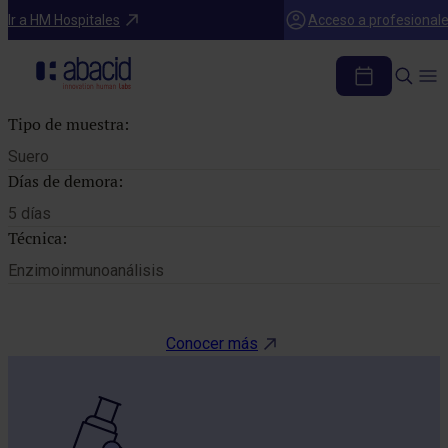
Catálogo de pruebas
Ir a HM Hospitales
Acceso a profesional
AC. IGG ANTI HERPES SIMPLE II
Tipo de muestra:
Suero
Días de demora:
5 días
Técnica:
Enzimoinmunoanálisis
Conocer más