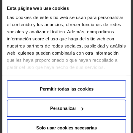
Sobre nosotros
Esta página web usa cookies
Quiénes somos​
Las cookies de este sitio web se usan para personalizar
Excelencia y calidad​
el contenido y los anuncios, ofrecer funciones de redes
Trabaja con nosotros​
sociales y analizar el tráfico. Además, compartimos
Rincón del accionista​
información sobre el uso que haga del sitio web con
nuestros partners de redes sociales, publicidad y análisis
web, quienes pueden combinarla con otra información
Más HM Hospitales
que les haya proporcionado o que hayan recopilado a
Fundación HM​
partir del uso que haya hecho de sus servicios.
Centro Universitario CUHMED​
Instituto HM Hospitales​
Intranet HM Hospitales​
Permitir todas las cookies
HM CIOCC​
HM CIEC​
Personalizar
HM CINAC​
Solo usar cookies necesarias
Enlaces de interés