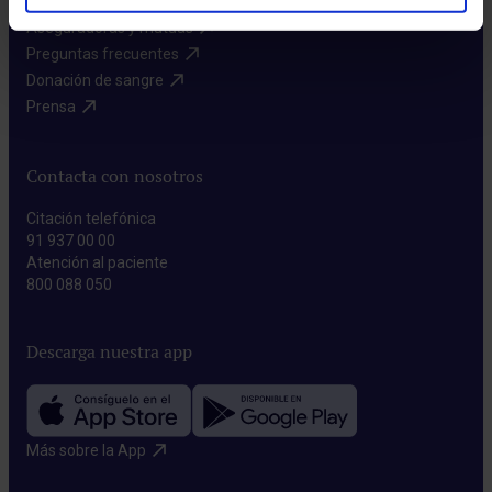
Aseguradoras y mutuas​
Preguntas frecuentes​
Donación de sangre​
Prensa​
Contacta con nosotros
Citación telefónica
91 937 00 00
Atención al paciente
800 088 050
Descarga nuestra app
Más sobre la App​