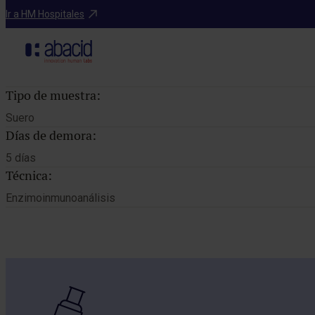
Catálogo de pruebas
Ir a HM Hospitales
AC
Tipo de muestra:
Suero
Días de demora:
5 días
Técnica:
Enzimoinmunoanálisis