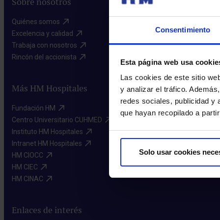
Sobre nosotros
Quiénes somos​
Consentimiento
Excelencia y calidad​
Trabaja con nosotros​
Rincón del accionista​
Esta página web usa cookie
Las cookies de este sitio we
Más HM Hospitales
y analizar el tráfico. Ademá
redes sociales, publicidad y
Fundación HM​
que hayan recopilado a parti
Centro Universitario CUHMED​
Instituto HM Hospitales​
Intranet HM Hospitales​
Solo usar cookies nece
HM CIOCC​
HM CIEC​
HM CINAC​
Enlaces de interés