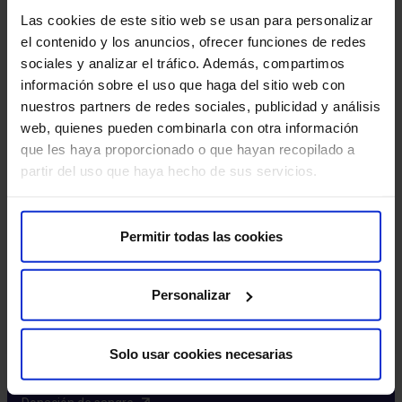
Excelencia y calidad​
Las cookies de este sitio web se usan para personalizar
Trabaja con nosotros​
el contenido y los anuncios, ofrecer funciones de redes
Rincón del accionista​
sociales y analizar el tráfico. Además, compartimos
información sobre el uso que haga del sitio web con
Más HM Hospitales
nuestros partners de redes sociales, publicidad y análisis
web, quienes pueden combinarla con otra información
Fundación HM​
que les haya proporcionado o que hayan recopilado a
Centro Universitario CUHMED​
partir del uso que haya hecho de sus servicios.
Instituto HM Hospitales​
Intranet HM Hospitales​
HM CIOCC​
Permitir todas las cookies
HM CIEC​
HM CINAC​
Personalizar
Enlaces de interés
Solo usar cookies necesarias
Aseguradoras y mutuas​
Preguntas frecuentes​