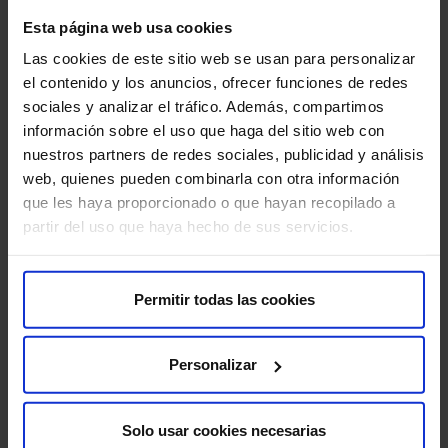
Sobre nosotros
Esta página web usa cookies
Quiénes somos​
Las cookies de este sitio web se usan para personalizar
Excelencia y calidad​
el contenido y los anuncios, ofrecer funciones de redes
Trabaja con nosotros​
sociales y analizar el tráfico. Además, compartimos
Rincón del accionista​
información sobre el uso que haga del sitio web con
nuestros partners de redes sociales, publicidad y análisis
web, quienes pueden combinarla con otra información
Más HM Hospitales
que les haya proporcionado o que hayan recopilado a
Fundación HM​
partir del uso que haya hecho de sus servicios.
Centro Universitario CUHMED​
Instituto HM Hospitales​
Intranet HM Hospitales​
Permitir todas las cookies
HM CIOCC​
HM CIEC​
Personalizar
HM CINAC​
Solo usar cookies necesarias
Enlaces de interés