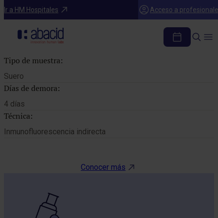
Catálogo de pruebas
Ir a HM Hospitales
Acceso a profesional
AC. ANTINUCLEARES (ANA)
Tipo de muestra:
Suero
Días de demora:
4 días
Técnica:
Inmunofluorescencia indirecta
Conocer más