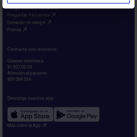
Aseguradoras y mutuas​
Preguntas frecuentes​
Donación de sangre​
Prensa​
Contacta con nosotros
Citación telefónica
91 937 00 00
Atención al paciente
800 088 050
Descarga nuestra app
Más sobre la App​