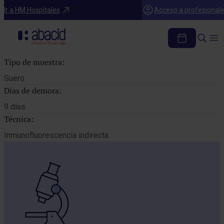
Catálogo de pruebas
Ir a HM Hospitales
Acceso a profesional
AC. ANTI YO
Tipo de muestra:
Suero
Días de demora:
9 días
Técnica:
Inmunofluorescencia indirecta