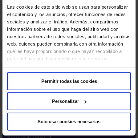
Excelencia y calidad​
Las cookies de este sitio web se usan para personalizar
Trabaja con nosotros​
el contenido y los anuncios, ofrecer funciones de redes
Rincón del accionista​
sociales y analizar el tráfico. Además, compartimos
información sobre el uso que haga del sitio web con
Más HM Hospitales
nuestros partners de redes sociales, publicidad y análisis
web, quienes pueden combinarla con otra información
Fundación HM​
que les haya proporcionado o que hayan recopilado a
Centro Universitario CUHMED​
partir del uso que haya hecho de sus servicios.
Instituto HM Hospitales​
Intranet HM Hospitales​
HM CIOCC​
Permitir todas las cookies
HM CIEC​
HM CINAC​
Personalizar
Enlaces de interés
Solo usar cookies necesarias
Aseguradoras y mutuas​
Preguntas frecuentes​