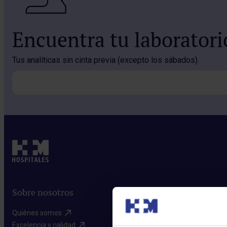
Encuentra tu laborator
Tus analíticas sin cinta previa (excepto los sábados).
Sobre nosotros
Quiénes somos​
Excelencia y calidad​