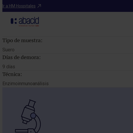
Catálogo de pruebas
Ir a HM Hospitales
Tipo de muestra:
Suero
Días de demora:
9 días
Técnica:
Enzimoinmunoanálisis