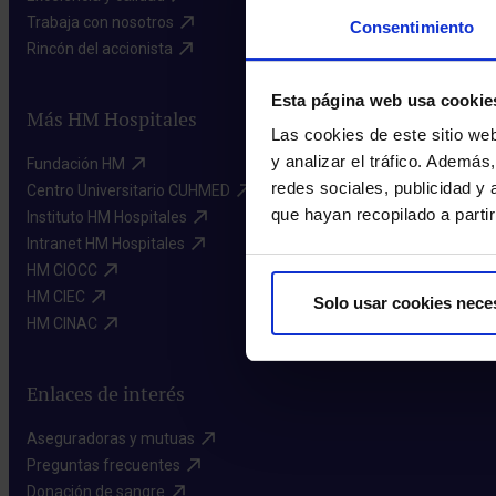
Trabaja con nosotros​
Consentimiento
Rincón del accionista​
Esta página web usa cookie
Más HM Hospitales
Las cookies de este sitio we
y analizar el tráfico. Ademá
Fundación HM​
redes sociales, publicidad y
Centro Universitario CUHMED​
que hayan recopilado a parti
Instituto HM Hospitales​
Intranet HM Hospitales​
HM CIOCC​
HM CIEC​
Solo usar cookies nece
HM CINAC​
Enlaces de interés
Aseguradoras y mutuas​
Preguntas frecuentes​
Donación de sangre​