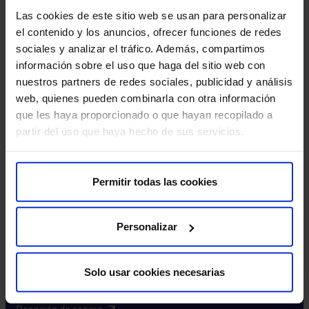
Excelencia y calidad​
Las cookies de este sitio web se usan para personalizar
Trabaja con nosotros​
el contenido y los anuncios, ofrecer funciones de redes
Rincón del accionista​
sociales y analizar el tráfico. Además, compartimos
información sobre el uso que haga del sitio web con
Más HM Hospitales
nuestros partners de redes sociales, publicidad y análisis
web, quienes pueden combinarla con otra información
Fundación HM​
que les haya proporcionado o que hayan recopilado a
Centro Universitario CUHMED​
partir del uso que haya hecho de sus servicios.
Instituto HM Hospitales​
Intranet HM Hospitales​
HM CIOCC​
Permitir todas las cookies
HM CIEC​
HM CINAC​
Personalizar
Enlaces de interés
Solo usar cookies necesarias
Aseguradoras y mutuas​
Preguntas frecuentes​