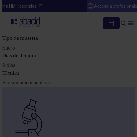
Catálogo de pruebas
Ir a HM Hospitales
Acceso a profesional
AC. ANTI SSA/RO
Tipo de muestra:
Suero
Días de demora:
9 días
Técnica:
Enzimoinmunoanálisis