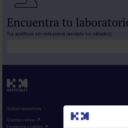
Encuentra tu laborator
Tus analíticas sin cinta previa (excepto los sábados).
Sobre nosotros
Quiénes somos​
Excelencia y calidad​