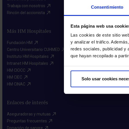
Trabaja con nosotros​
Consentimiento
Rincón del accionista​
Esta página web usa cookie
Más HM Hospitales
Las cookies de este sitio we
y analizar el tráfico. Ademá
Fundación HM​
redes sociales, publicidad y
Centro Universitario CUHMED​
que hayan recopilado a parti
Instituto HM Hospitales​
Intranet HM Hospitales​
HM CIOCC​
HM CIEC​
Solo usar cookies nece
HM CINAC​
Enlaces de interés
Aseguradoras y mutuas​
Preguntas frecuentes​
Donación de sangre​