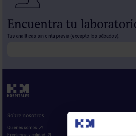
Encuentra tu laborator
Tus analíticas sin cinta previa (excepto los sábados).
Sobre nosotros
Quiénes somos​
Excelencia y calidad​