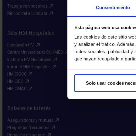
Trabaja con nosotros​
Consentimiento
Rincón del accionista​
Esta página web usa cookie
Más HM Hospitales
Las cookies de este sitio we
y analizar el tráfico. Ademá
Fundación HM​
redes sociales, publicidad y
Centro Universitario CUHMED​
que hayan recopilado a parti
Instituto HM Hospitales​
Intranet HM Hospitales​
HM CIOCC​
HM CIEC​
Solo usar cookies nece
HM CINAC​
Enlaces de interés
Aseguradoras y mutuas​
Preguntas frecuentes​
Donación de sangre​