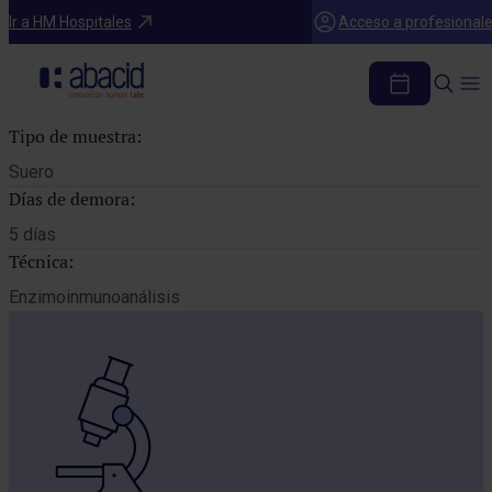
Catálogo de pruebas
Ir a HM Hospitales
Acceso a profesional
AC. ANTI FACTOR INTRINSECO
Tipo de muestra:
Suero
Días de demora:
5 días
Técnica:
Enzimoinmunoanálisis