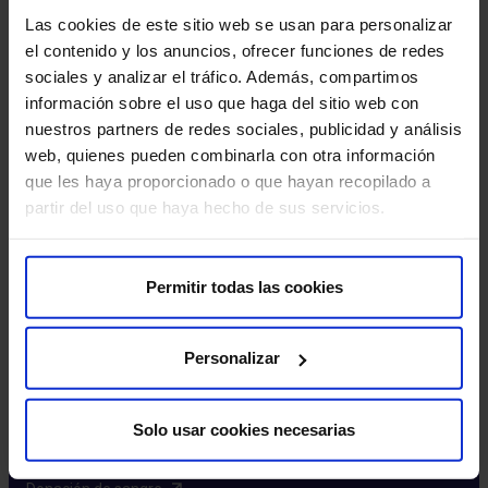
Excelencia y calidad​
Las cookies de este sitio web se usan para personalizar
Trabaja con nosotros​
el contenido y los anuncios, ofrecer funciones de redes
Rincón del accionista​
sociales y analizar el tráfico. Además, compartimos
información sobre el uso que haga del sitio web con
Más HM Hospitales
nuestros partners de redes sociales, publicidad y análisis
web, quienes pueden combinarla con otra información
Fundación HM​
que les haya proporcionado o que hayan recopilado a
Centro Universitario CUHMED​
partir del uso que haya hecho de sus servicios.
Instituto HM Hospitales​
Intranet HM Hospitales​
HM CIOCC​
Permitir todas las cookies
HM CIEC​
HM CINAC​
Personalizar
Enlaces de interés
Solo usar cookies necesarias
Aseguradoras y mutuas​
Preguntas frecuentes​