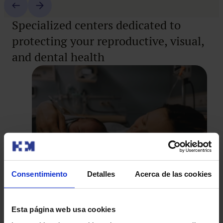
Specialized centers dedicated to
protecting your reproductive, visual,
and dental health
Consentimiento
Detalles
Acerca de las cookies
HM Fertility Center
Esta página web usa cookies