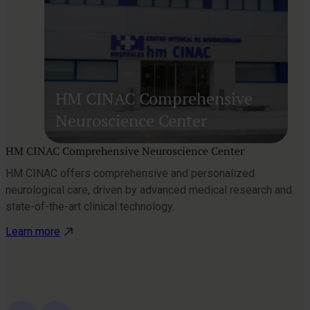
HM CINAC Comprehensive
Neuroscience Center
HM CINAC Comprehensive Neuroscience Center
HM CINAC offers comprehensive and personalized
A
neurological care, driven by advanced medical research and
l
state-of-the-art clinical technology.
a
e
Learn more
c
L