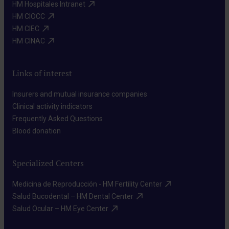
HM Hospitales Intranet​
HM CIOCC​
HM CIEC​
HM CINAC​
Links of interest
Insurers and mutual insurance companies​
Clinical activity indicators​
Frequently Asked Questions​
Blood donation​
Specialized Centers
Medicina de Reproducción - HM Fertility Center​
Salud Bucodental – HM Dental Center​
Salud Ocular – HM Eye Center​