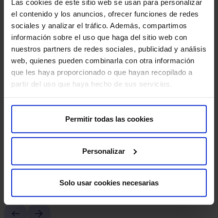
Las cookies de este sitio web se usan para personalizar
el contenido y los anuncios, ofrecer funciones de redes
sociales y analizar el tráfico. Además, compartimos
información sobre el uso que haga del sitio web con
nuestros partners de redes sociales, publicidad y análisis
web, quienes pueden combinarla con otra información
que les haya proporcionado o que hayan recopilado a
partir del uso que haya hecho de sus servicios.
HM Fertility Center
Permitir todas las cookies
At HM Fertility Center, we understand how important the
A
journey to parenthood is for you. We provide custom
l
solutions and state-of-the-art reproductive technologies to
W
Personalizar
help you achieve your goals.
L
Learn more
Solo usar cookies necesarias