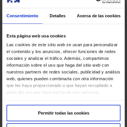
4
centros más
Consentimiento
Detalles
Acerca de las cookies
Modalidad de consulta
Esta página web usa cookies
Presencial
Las cookies de este sitio web se usan para personalizar
el contenido y los anuncios, ofrecer funciones de redes
Pedir cita
sociales y analizar el tráfico. Además, compartimos
información sobre el uso que haga del sitio web con
nuestros partners de redes sociales, publicidad y análisis
Abba-sidahmed Bechri, Hamadi
web, quienes pueden combinarla con otra información
Anestesia
que les haya proporcionado o que hayan recopilado a
partir del uso que haya hecho de sus servicios.
Centros
HM Madrid Río
HM Montepríncipe
Permitir todas las cookies
HM Puerta del Sur
HM Rivas