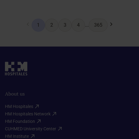
1
2
3
4
...
365
About us
HM Hospitales​
HM Hospitales Network​
HM Foundation​
CUHMED University Center​
HM Institute​