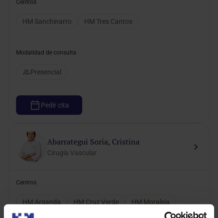
Centros
HM Sanchinarro
HM Tres Cantos
Modalidad de consulta
Presencial
Pedir cita
Abarrategui Soria, Cristina
Cirugía Vascular
Centros
HM Arganda
HM Cruz Verde
HM Moraleja
HM Nuevo Belén