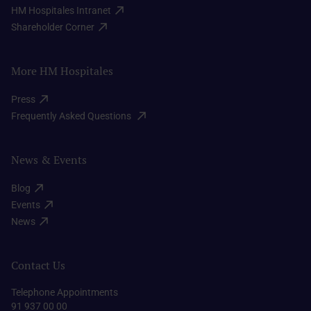
HM Hospitales Intranet​
Shareholder Corner​
More HM Hospitales
Press​
Frequently Asked Questions ​
News & Events
Blog​
Events​
News​
Contact Us
Telephone Appointments
91 937 00 00